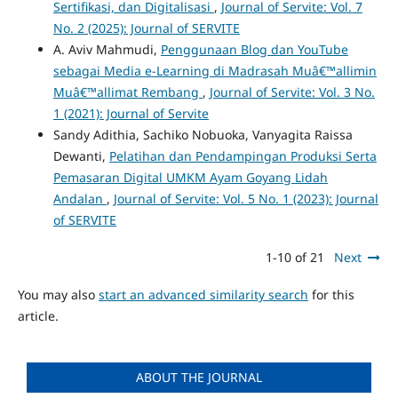
Sertifikasi, dan Digitalisasi
,
Journal of Servite: Vol. 7
No. 2 (2025): Journal of SERVITE
A. Aviv Mahmudi,
Penggunaan Blog dan YouTube
sebagai Media e-Learning di Madrasah Muâ€™allimin
Muâ€™allimat Rembang
,
Journal of Servite: Vol. 3 No.
1 (2021): Journal of Servite
Sandy Adithia, Sachiko Nobuoka, Vanyagita Raissa
Dewanti,
Pelatihan dan Pendampingan Produksi Serta
Pemasaran Digital UMKM Ayam Goyang Lidah
Andalan
,
Journal of Servite: Vol. 5 No. 1 (2023): Journal
of SERVITE
1-10 of 21
Next
You may also
start an advanced similarity search
for this
article.
ABOUT THE JOURNAL