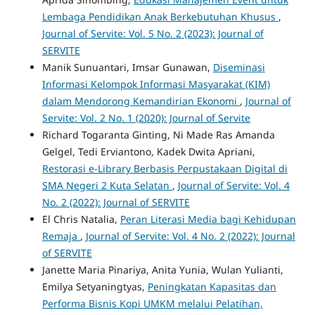
Lembaga Pendidikan Anak Berkebutuhan Khusus
,
Journal of Servite: Vol. 5 No. 2 (2023): Journal of
SERVITE
Manik Sunuantari, Imsar Gunawan,
Diseminasi
Informasi Kelompok Informasi Masyarakat (KIM)
dalam Mendorong Kemandirian Ekonomi
,
Journal of
Servite: Vol. 2 No. 1 (2020): Journal of Servite
Richard Togaranta Ginting, Ni Made Ras Amanda
Gelgel, Tedi Erviantono, Kadek Dwita Apriani,
Restorasi e-Library Berbasis Perpustakaan Digital di
SMA Negeri 2 Kuta Selatan
,
Journal of Servite: Vol. 4
No. 2 (2022): Journal of SERVITE
El Chris Natalia,
Peran Literasi Media bagi Kehidupan
Remaja
,
Journal of Servite: Vol. 4 No. 2 (2022): Journal
of SERVITE
Janette Maria Pinariya, Anita Yunia, Wulan Yulianti,
Emilya Setyaningtyas,
Peningkatan Kapasitas dan
Performa Bisnis Kopi UMKM melalui Pelatihan,