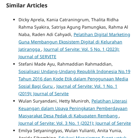
Similar Articles
Dicky Aprela, Kania Catraningrum, Thalita Ridha
Rahma Syakira, Satriya Agung Pamungkas, Rahma Al
Naba, Raden Adi Cahyadi,
Pelatihan Digital Marketing
Guna Membangun Ekosistem Digital di Kelurahan
Jatirangga
,
Journal of Servite: Vol. 5 No. 1 (2023):
Journal of SERVITE
Stefani Made Ayu, Rahmaddian Rahmaddian,
Sosialisasi Undang-Undang Republik Indonesia No.19
Tahun 2016 dan Kode Etik dalam Penggunaan Media
Sosial Bagi Guru
,
Journal of Servite: Vol. 1 No. 1
(2019): Journal of Servite
Wulan Suryandani, Hetty Muniroh,
Pelatihan Literasi
Keuangan dalam Upaya Peningkatan Pemberdayaan
Masyarakat Desa Pedak di Kabupaten Rembang
,
Journal of Servite: Vol. 3 No. 1 (2021): Journal of Servite
Emilya Setyaningtyas, Wulan Yulianti, Anita Yunia,
Aprida Sihombing,
Edukasi Manajemen Event untuk