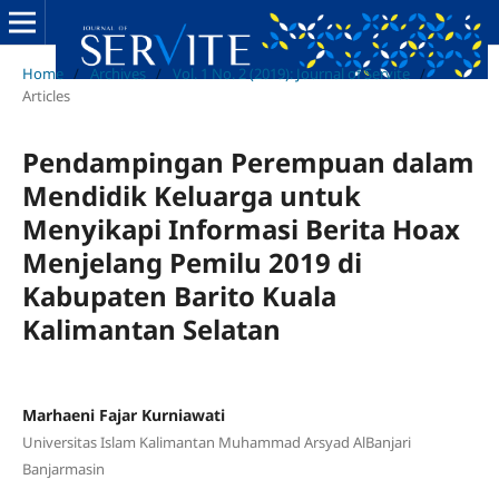
Home
/
Archives
/
Vol. 1 No. 2 (2019): Journal of Servite
/
Articles
Pendampingan Perempuan dalam
Mendidik Keluarga untuk
Menyikapi Informasi Berita Hoax
Menjelang Pemilu 2019 di
Kabupaten Barito Kuala
Kalimantan Selatan
Marhaeni Fajar Kurniawati
Universitas Islam Kalimantan Muhammad Arsyad AlBanjari
Banjarmasin