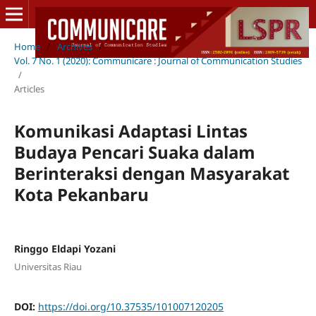
Home
/
Archives
/
Vol. 7 No. 1 (2020): Communicare : Journal of Communication Studies
/
Articles
Komunikasi Adaptasi Lintas
Budaya Pencari Suaka dalam
Berinteraksi dengan Masyarakat
Kota Pekanbaru
Ringgo Eldapi Yozani
Universitas Riau
DOI:
https://doi.org/10.37535/101007120205