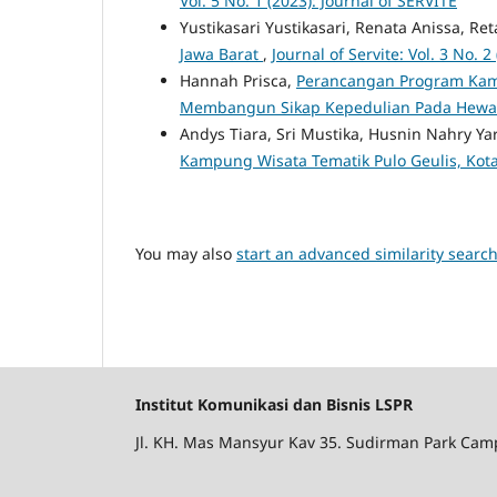
Vol. 5 No. 1 (2023): Journal of SERVITE
Yustikasari Yustikasari, Renata Anissa, Re
Jawa Barat
,
Journal of Servite: Vol. 3 No. 2
Hannah Prisca,
Perancangan Program Kamp
Membangun Sikap Kepedulian Pada Hew
Andys Tiara, Sri Mustika, Husnin Nahry Ya
Kampung Wisata Tematik Pulo Geulis, Kot
You may also
start an advanced similarity searc
Institut Komunikasi dan Bisnis LSPR
Jl. KH. Mas Mansyur Kav 35. Sudirman Park Camp