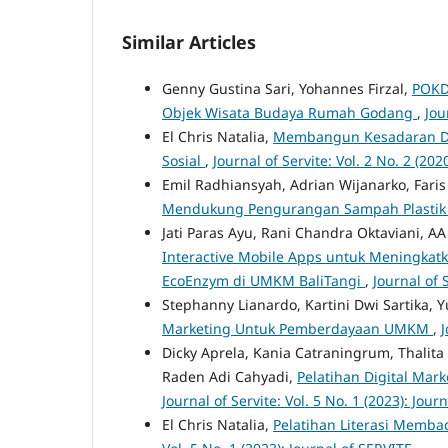
Similar Articles
Genny Gustina Sari, Yohannes Firzal,
POKD
Objek Wisata Budaya Rumah Godang
,
Jou
El Chris Natalia,
Membangun Kesadaran Dir
Sosial
,
Journal of Servite: Vol. 2 No. 2 (202
Emil Radhiansyah, Adrian Wijanarko, Far
Mendukung Pengurangan Sampah Plastik 
Jati Paras Ayu, Rani Chandra Oktaviani, AA 
Interactive Mobile Apps untuk Meningkatk
EcoEnzym di UMKM BaliTangi
,
Journal of 
Stephanny Lianardo, Kartini Dwi Sartika, 
Marketing Untuk Pemberdayaan UMKM
,
J
Dicky Aprela, Kania Catraningrum, Thalit
Raden Adi Cahyadi,
Pelatihan Digital Mar
Journal of Servite: Vol. 5 No. 1 (2023): Jour
El Chris Natalia,
Pelatihan Literasi Memba