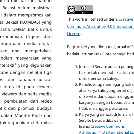
erlu dilestarikan, namun
ta Bekasi belum maksimal
al dalam mempromosikan
This work is licensed under a
Creative
ota Bekasi (KOMBAS) yang
Commons Attribution 4.0 Internation
usaha UMKM Batik untuk
License
.
konomian. Urgensi dari
nggunaan media digital
Bagi artikel yang dimuat di Jurnal of S
ikan dan mengedukasi
berlaku aturan Hak Cipta sebagai beri
abdian masyarakat yang
teraktif yang digunakan
Jurnal of Servite adalah peme
tube dengan melalui tiga
hak untuk mempublikasikan ar
untuk pertama kalinya.
uksi dan tahapan pasca-
Penulis tetap memegang hak c
 interaktif pada viewers
atas karya tulis yang terbit di J
1 viewers dan pada media
of Servite, dan dapat menggu
ui pembuatan dari video
karyanya dengan bebas, sela
batik dan promosi budaya
tidak melanggar peraturan.
Karya yang dimuat di Jurnal of
n dalam Monitor Kiosk dan
Servite berada dibawah
ntuk digunakan oleh mitra
lisensi
Creative Commons
Attribution 4.0 International L