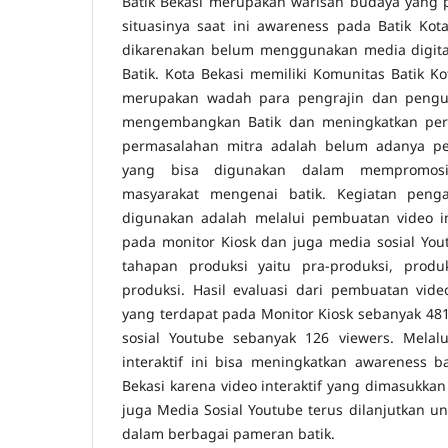
Batik Bekasi merupakan warisan budaya yang p
situasinya saat ini awareness pada Batik Ko
dikarenakan belum menggunakan media digit
Batik. Kota Bekasi memiliki Komunitas Batik K
merupakan wadah para pengrajin dan peng
mengembangkan Batik dan meningkatkan pere
permasalahan mitra adalah belum adanya pe
yang bisa digunakan dalam mempromos
masyarakat mengenai batik. Kegiatan peng
digunakan adalah melalui pembuatan video in
pada monitor Kiosk dan juga media sosial You
tahapan produksi yaitu pra-produksi, prod
produksi. Hasil evaluasi dari pembuatan video
yang terdapat pada Monitor Kiosk sebanyak 48
sosial Youtube sebanyak 126 viewers. Melal
interaktif ini bisa meningkatkan awareness 
Bekasi karena video interaktif yang dimasukka
juga Media Sosial Youtube terus dilanjutkan u
dalam berbagai pameran batik.