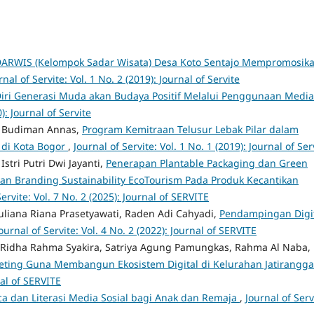
ARWIS (Kelompok Sadar Wisata) Desa Koto Sentajo Mempromosik
rnal of Servite: Vol. 1 No. 2 (2019): Journal of Servite
i Generasi Muda akan Budaya Positif Melalui Penggunaan Media
0): Journal of Servite
is Budiman Annas,
Program Kemitraan Telusur Lebak Pilar dalam
di Kota Bogor
,
Journal of Servite: Vol. 1 No. 1 (2019): Journal of Ser
Istri Putri Dwi Jayanti,
Penerapan Plantable Packaging dan Green
an Branding Sustainability EcoTourism Pada Produk Kecantikan
Servite: Vol. 7 No. 2 (2025): Journal of SERVITE
Yuliana Riana Prasetyawati, Raden Adi Cahyadi,
Pendampingan Digi
ournal of Servite: Vol. 4 No. 2 (2022): Journal of SERVITE
a Ridha Rahma Syakira, Satriya Agung Pamungkas, Rahma Al Naba,
keting Guna Membangun Ekosistem Digital di Kelurahan Jatirangg
nal of SERVITE
ca dan Literasi Media Sosial bagi Anak dan Remaja
,
Journal of Serv