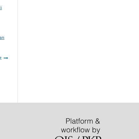
i
an
t