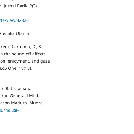
urnal Barik. 2(3).
icle/view/42326
 Pustaka Utama
 Orrego-Carmona, D., &
th the sound off affects
ion, enjoyment, and gaze
LoS One, 19(10),
ian Batik sebagai
Peran Generasi Muda
kasan Madura. Mudra
jurnal.isi-