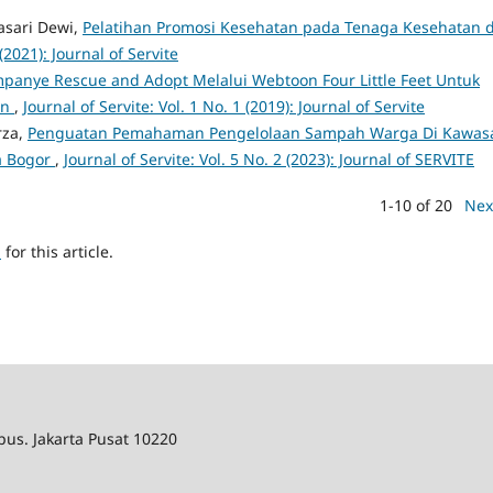
tasari Dewi,
Pelatihan Promosi Kesehatan pada Tenaga Kesehatan d
 (2021): Journal of Servite
anye Rescue and Adopt Melalui Webtoon Four Little Feet Untuk
an
,
Journal of Servite: Vol. 1 No. 1 (2019): Journal of Servite
rza,
Penguatan Pemahaman Pengelolaan Sampah Warga Di Kawas
a Bogor
,
Journal of Servite: Vol. 5 No. 2 (2023): Journal of SERVITE
1-10 of 20
Nex
h
for this article.
us. Jakarta Pusat 10220