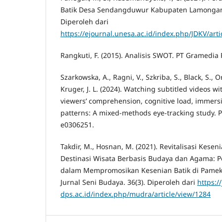
Batik Desa Sendangduwur Kabupaten Lamongan. J
Diperoleh dari
https://ejournal.unesa.ac.id/index.php/JDKV/art
Rangkuti, F. (2015). Analisis SWOT. PT Gramedia
Szarkowska, A., Ragni, V., Szkriba, S., Black, S.,
Kruger, J. L. (2024). Watching subtitled videos wi
viewers’ comprehension, cognitive load, immers
patterns: A mixed-methods eye-tracking study. P
e0306251.
Takdir, M., Hosnan, M. (2021). Revitalisasi Kesen
Destinasi Wisata Berbasis Budaya dan Agama: 
dalam Mempromosikan Kesenian Batik di Pame
Jurnal Seni Budaya. 36(3). Diperoleh dari
https://
dps.ac.id/index.php/mudra/article/view/1284