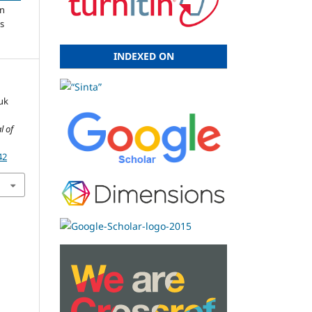
an
s
INDEXED ON
tuk
l of
42