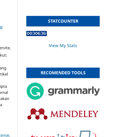
STATCOUNTER
al
View My Stats
ervite,
kut:
gang
RECOMENDED TOOLS
tikel
ipta
urnal
nakan
ma
icense
.