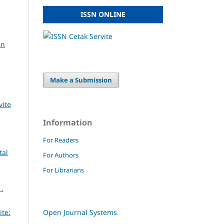
ISSN ONLINE
an
Make a Submission
vite
Information
For Readers
tal
For Authors
For Librarians
a
,
ite:
Open Journal Systems