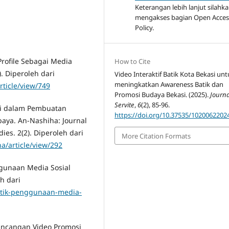
Keterangan lebih lanjut silahk
mengakses bagian Open Acces
Policy.
Profile Sebagai Media
How to Cite
). Diperoleh dari
Video Interaktif Batik Kota Bekasi un
meningkatkan Awareness Batik dan
rticle/view/749
Promosi Budaya Bekasi. (2025).
Journa
Servite
,
6
(2), 85-96.
uksi dalam Pembuatan
https://doi.org/10.37535/1020062202
aya. An-Nashiha: Journal
es. 2(2). Diperoleh dari
More Citation Formats
a/article/view/292
nggunaan Media Sosial
h dari
tistik-penggunaan-media-
rancangan Video Promosi