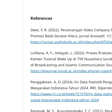
References
Dewi, F, R. (2022). Perancangan Video Company 
Promosi Batik Seratan Kleco. Jurnal Asosiatif. 1(1
https://jurnal.usahidsolo.ac.id/index.php/JATIV/a
Lutfiana, A, F., Hidayah, L. (2022). Proses Prod
Konten Tutorial Make Up di TV9 Nusantara Surab
of Broadcasting and Islamic Communication Studi
https://ejournal.insud.ac.id/index.php/an-nashih
Panggabean, A, D. (2024). Ini Data Statistik Pe
Masyarakat Indonesia Tahun 2024. RRI. Diperole
https://www.rri.co.id/iptek/721570/ini-data-sta
sosial-masyarakat-indonesia-tahun-2024
Panegak, M, S., Kusumandyoko, T, C. (2021). Pe